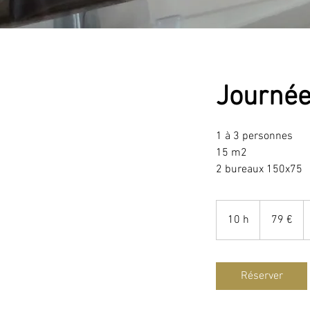
Journé
1 à 3 personnes
15 m2
2 bureaux 150x75
79
euros
10 h
1
79 €
0
h
Réserver