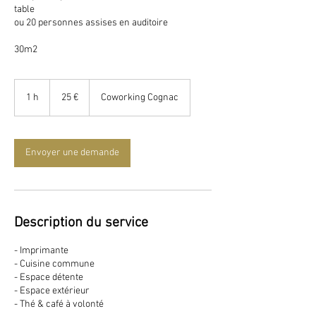
table
ou 20 personnes assises en auditoire
30m2
25
euros
1 h
1
25 €
Coworking Cognac
Envoyer une demande
Description du service
- Imprimante
- Cuisine commune
- Espace détente
- Espace extérieur
- Thé & café à volonté